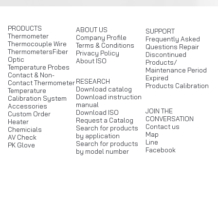
PRODUCTS
ABOUT US
SUPPORT
Thermometer
Company Profile
Frequently Asked
Thermocouple Wire
Terms & Conditions
Questions Repair
ThermometersFiber
Privacy Policy
Discontinued
Optic
About ISO
Products/
Temperature Probes
Maintenance Period
Contact & Non-
Expired
RESEARCH
Contact Thermometer
Products Calibration
Download catalog
Temperature
Download instruction
Calibration System
manual
Accessories
JOIN THE
Download ISO
Custom Order
CONVERSATION
Request a Catalog
Heater
Contact us
Search for products
Chemicials
Map
by application
AV Check
Line
Search for products
PK Glove
Facebook
by model number